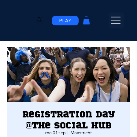
PLAY
Registration Day
@The Social Hub
ma 01 sep
  |  
Maastricht